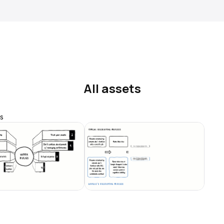
All assets
s