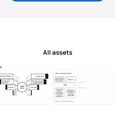
All assets
s