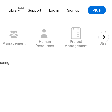
533
Plus
Library
Support
Log in
Sign up
Human
Project
Management
Strate
Resources
Management
mering