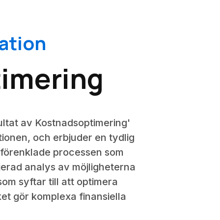
ation
timering
ltat av Kostnadsoptimering'
ionen, och erbjuder en tydlig
 förenklade processen som
aljerad analys av möjligheterna
om syftar till att optimera
lket gör komplexa finansiella