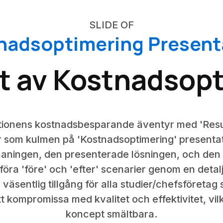
SLIDE OF
nadsoptimering Present
t av Kostnadsop
ationens kostnadsbesparande äventyr med 'Resu
r som kulmen på 'Kostnadsoptimering' presentat
maningen, den presenterade lösningen, och den
ämföra 'före' och 'efter' scenarier genom en det
 väsentlig tillgång för alla studier/chefsföretag s
tt kompromissa med kvalitet och effektivitet, vi
koncept smältbara.