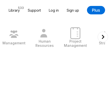
533
Plus
Library
Support
Log in
Sign up
Human
Project
Management
Strate
Resources
Management