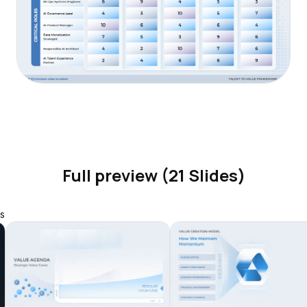
Full preview (21 Slides)
s