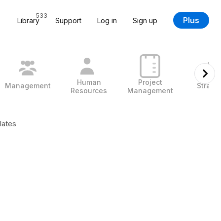
533
Plus
Library
Support
Log in
Sign up
Human
Project
Management
Strate
Resources
Management
lates