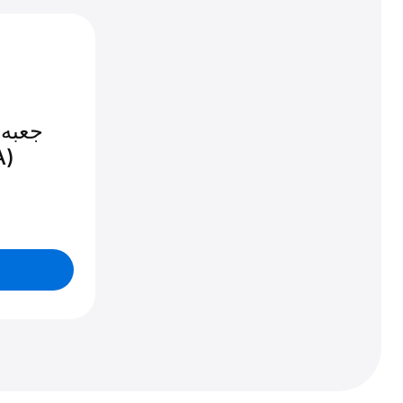
جعبه 
ریش