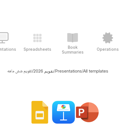
Book
ntations
Spreadsheets
Operations
Summaries
/
/
/
تقویم شش ماهه
All templates
Presentations
تقویم 2026