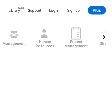
533
Plus
Library
Support
Log in
Sign up
Human
Project
Management
Strate
Resources
Management