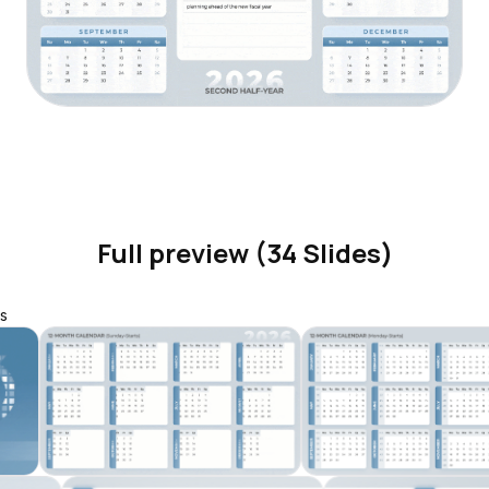
Full preview (34 Slides)
s