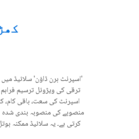
کھڑے ہ
'اسپرنٹ برن ڈاؤن' سلائیڈ میں
ترقی کی ویژوئل ترسیم فراہم ک
اسپرنٹ کی سعت، باقی کام، کام
منصوبے کی منصوبہ بندی شدہ برق
کرتی ہے۔ یہ سلائیڈ ممکنہ بوتل