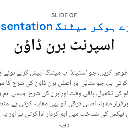
SLIDE OF
وکر میٹنگ Presentation
اسپرنٹ برن ڈاؤن
 غوص کریں، جو 'سٹینڈ اپ میٹنگ' پیش کرتے ہوئے ا
رتی ہے، جو مثالی اور اصلی برن ڈاؤن کی شرح کا مو
 کی تکمیل، باقی وقت اور برن کی شرح جیسے اہم پہلو
رار مقابلہ اصلی ترقی کو بھی مقابلہ کرتی ہے، منص
 نیکس کی شناخت میں اہم کردار ادا کرتی ہے اور یہ ی
رہے۔