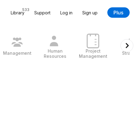
533
Plus
Library
Support
Log in
Sign up
Human
Project
Management
Strate
Resources
Management