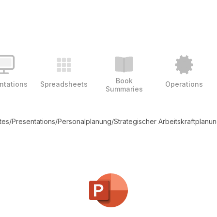
Book
ntations
Spreadsheets
Operations
Summaries
tes
/
Presentations
/
Personalplanung
/
Strategischer Arbeitskraftplan