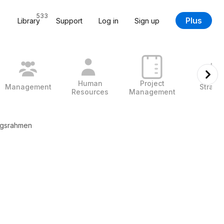
533
Plus
Library
Support
Log in
Sign up
Human
Project
Management
Strate
Resources
Management
ungsrahmen