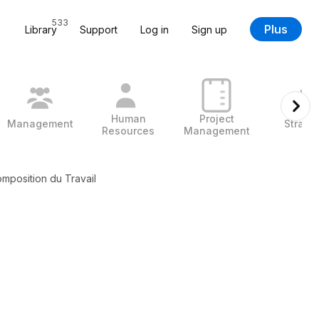
533
Plus
Library
Support
Log in
Sign up
Human
Project
Management
Strate
Resources
Management
mposition du Travail