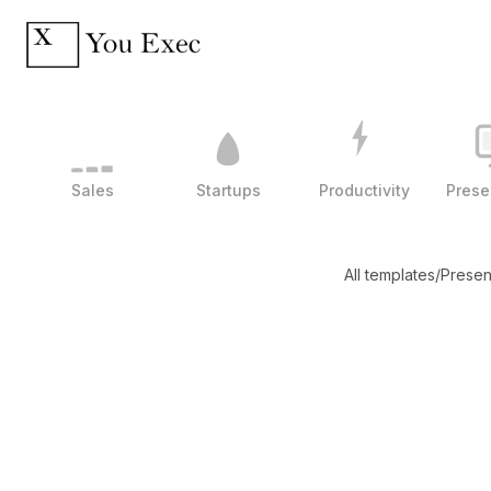
Sales
Startups
Productivity
Prese
All templates
/
Presen