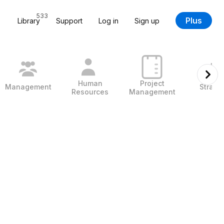
533
Plus
Library
Support
Log in
Sign up
Human
Project
Management
Strate
Resources
Management