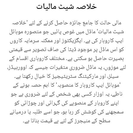
خلاصہ شیٹ مالیات
مالی حالت کا جامع جائزہ حاصل کرنے کے لئے 'خلاصہ
شیٹ مالیات' ماڈل میں غوص پائیں جو متصورہ موبائل
ایپ کاروبار کی ہے۔ ایگزیکٹوز اور ممکنہ سرمایہ کاروں
کو اس ماڈل پر موجود ڈیٹا کی صاف تصویر سے قیمتی
بصیرت حاصل ہو سکتی ہے۔ مختلف کاروباری اقسام کے
لئے موزوں، یہ ماڈل ضروری متغیرات جیسے کہ اوورہیڈز،
سیلز، اور مارکیٹنگ سٹریٹیجیز کا خیال رکھتا ہے۔
'موبائل ایپ کاروبار کا منصوبہ' کا اہم حصہ ہونے کے
ناطے، یہ اوزار کسی بھی شخص کے لئے ضروری ہے جو
اپنے کاروبار کے منصوبے کی گہرائی اور چوڑائی کو
سمجھنے کی کوشش کر رہا ہو، جو اسے طلبہ یا درمیانے
سطح کے منیجرز کے لئے بے قیمت بناتا ہے۔