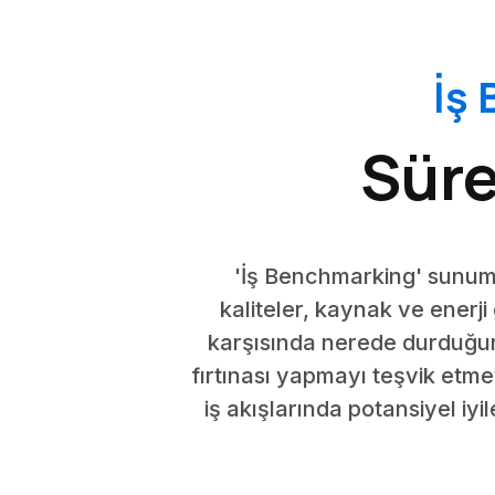
İş
Süre
'İş Benchmarking' sunumu
kaliteler, kaynak ve enerji 
karşısında nerede durduğunu
fırtınası yapmayı teşvik etmey
iş akışlarında potansiyel iy