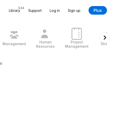
534
Plus
Library
Support
Log in
Sign up
Human
Project
Management
Strate
Resources
Management
si