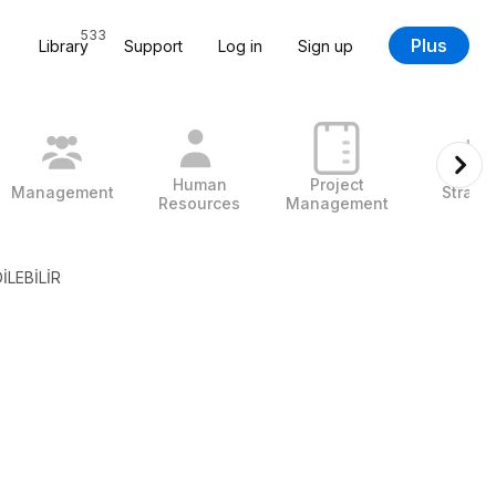
533
Plus
Library
Support
Log in
Sign up
Human
Project
Management
Strate
Resources
Management
İLEBİLİR