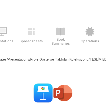
Book
ntations
Spreadsheets
Operations
Summaries
lates
/
Presentations
/
Proje Gösterge Tabloları Koleksiyonu
/
TESLİM ED