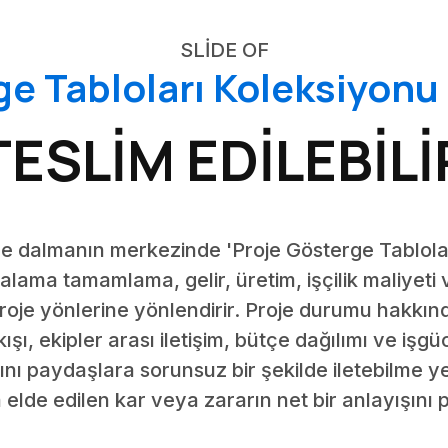
SLIDE OF
ge Tabloları Koleksiyonu
TESLİM EDİLEBİLİ
ine dalmanın merkezinde 'Proje Gösterge Tablola
rtalama tamamlama, gelir, üretim, işçilik maliyeti 
proje yönlerine yönlendirir. Proje durumu hakkında 
kışı, ekipler arası iletişim, bütçe dağılımı ve iş
nı paydaşlara sorunsuz bir şekilde iletebilme ye
elde edilen kar veya zararın net bir anlayışını pe