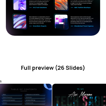
Full preview (26 Slides)
s