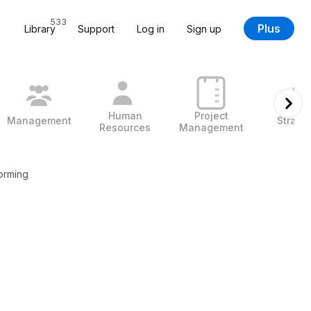
533
Plus
Library
Support
Log in
Sign up
Human
Project
Management
Strate
Resources
Management
torming