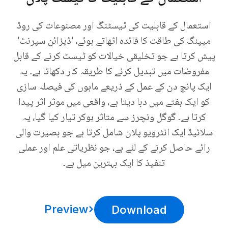
استعمال کے قابلیت کی ٹیسٹنگ اور مصنوعات کی روڈ
میپنگ کی طاقت کا فائدہ اٹھاتے ہوئے، 'ڈیزائن سپرنٹ'
پیش کرتا ہے جو تخلیقی خیالات کو ٹیسٹ کرنے کے قابل
مفروضات میں تبدیل کرنے کا طریقہ کار دکھاتا ہے۔ یہ
ایک پانچ دن کے عمل کے ذریعے ماہوں کی فیصلہ سازی
کو ایک ہفتے میں دبا دیتا ہے، واقعی میں موثر اثر پیدا
کرتا ہے۔ گوگل ونچرز سے متاثر ہوکر تیار کیا گیا، یہ
سلائیڈ ایک انٹرویو پلان شامل کرتا ہے جو بصیرت والی
رائے حاصل کرنے کے لئے ہے، جو نظریاتی علم اور عملی
تنفیذ کا ایک بہترین میل ہے۔
Preview
Download