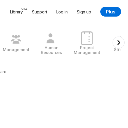
534
Plus
Library
Support
Log in
Sign up
Human
Project
Management
Strate
Resources
Management
anı