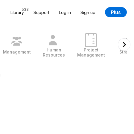
533
Plus
Library
Support
Log in
Sign up
Human
Project
Management
Strate
Resources
Management
u