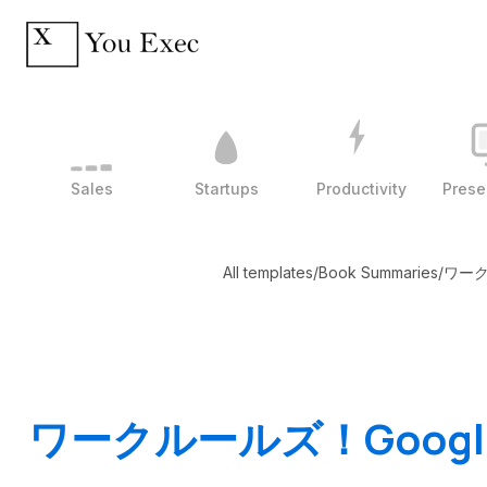
Sales
Startups
Productivity
Prese
All templates
/
Book Summaries
/
ワーク
ワークルールズ！Goo