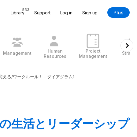
533
Plus
Library
Support
Log in
Sign up
Human
Project
Management
Strate
Resources
Management
変える
/
ワークルール！ - ダイアグラム1
たの生活とリーダーシップ