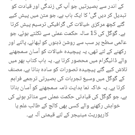
کے اندر سے بصیرتیں جو آپ کی زندگی اور قیادت کو
تبدیل کر دیں گی' کا ایک باب ہے، جو متن میں پیش کیے
گئے کچھ مرکزی خیالات کی گرافیکی ترسیم پیش کرتا
ہے۔ گوگل کی 15 سالہ حکمت عملی سے نکلتے ہوئے، جو
عالمی سطح پر سب سے روشن ذہنوں کو لبھانے، پالنے اور
رکھنے کے لئے تھی، یہ پیچیدہ خیالات کو آسان سمجھنے
والے ڈائیگرام میں محصور کرتا ہے۔ یہ باب کتاب بھر میں
تلاش کیے گئے پیچیدہ تصورات کو سادہ بناتا ہے، مصنف
کے گوگل میں وسیع تجربات کی بصیرتی ترجمے فراہم
کرتا ہے۔ یہ خاکہ نما ہدایت نامہ سمجھنے کو آسان بناتا
ہے، جو گوگل کی قیادتی حکمت عملی سے متاثر ہونے کی
خواہش رکھنے والے کسی بھی کالج کے طالب علم یا
کارپوریٹ مینیجر کے لئے قیمتی آلہ ہے۔