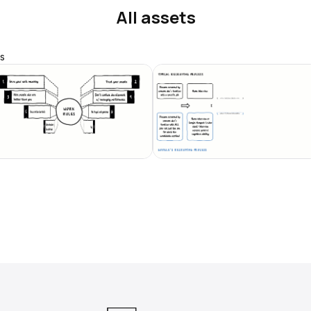
All assets
s