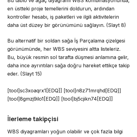
Bu tablo ve ağaç diyagramı WBS kombinasyonunda,
en üstteki proje temellerini doldurun, ardından
kontroller hesabı, iş paketleri ve ilgili aktivitelerin
daha üst düzey bir görünümünü sağlayın.
(Slayt 8)
Bu alternatif bir soldan sağa İş Parçalama çizelgesi
görünümünde, her WBS seviyesini altta listeleriz.
Bu, büyük resmin sol tarafta düşmesi anlamına gelir,
daha ince ayrıntıları sağa doğru hareket ettikçe takip
eder.
(Slayt 15)
[tool]sc3xoaqrx1[EDQ]] [tool]n8z71mrqhd[EDQ]]
[tool]8gmzj9ilo1[EDQ]] [tool]bj5cjikn74[EDQ]]
İlerleme takipçisi
WBS diyagramları yoğun olabilir ve çok fazla bilgi