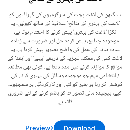
سنگتھن کی لاغت بچت کی سرگرمیوں کی گہرائیوں کو
'لاغت کی بہتری کے نتائج' سلائیڈ کے ساتھ کھولیں۔ یہ
ٹکڑا 'لاغت کی بہتری' پیش کرنے کا اختتام ہوتا ہے،
موجودہ چیلنج، پیش کردہ حل اور ضرورت سے زیادہ
سادہ بنانے کی عمل کی واضح تصویر پیش کرتا ہے۔ یہ
لاغت کمی کی ممکنہ تجزیہ کے ذریعے 'پہلے' اور 'بعد' کے
مواقع کا موازنہ کرنے میں مدد دیتا ہے۔ کوئی بھی مطالعہ
/ انتظامی مہم جو موجودہ وسائل کی بہتری کرنے کی
کوشش کر رہا ہو بغیر کوالٹی اور کارکردگی پر سمجھوتہ
کیے، پیچیدہ مالی تصورات کو ہضم کرنے کے لئے ضروری
اثاثہ ہے۔
Preview
Download