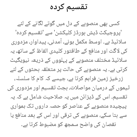
تقسیم کردہ
کسی بھی منصوبے کے دل میں گوتے لگانے کے لئے
'پروجیکٹ ڈیش بورڈز کلیکشن' سے 'تقسیم کردہ'
سلائیڈ ہے۔ اوسط مکمل ہونے، آمدنی، پیداوار، مزدوری
کی لاگت اور منافع کے طاقتور کلیدی الفاظ کے ساتھ، یہ
سلائیڈ مختلف منصوبے کے پہلووں کے ذریعہ نیویگیٹ
کرتی ہے۔ یہ منصوبے کی حالت پر متعلقہ بحثوں کے لئے
زرخیز زمین فراہم کرتا ہے، جیسے کہ کام کا سلسلہ،
ٹیموں کے درمیان مواصلات، بجٹ تقسیم اور مزدوری کی
تقسیم۔ اس کے ڈیزائن میں یہ صلاحیت شامل ہے کہ یہ
پیچیدہ منصوبے کے عناصر کو حصہ داروں تک ہمواری
سے بتا سکے، منصوبے کی ترقی اور اس کے بعد منافع یا
نقصان کی واضح سمجھ کو مضبوط کرتا ہے۔