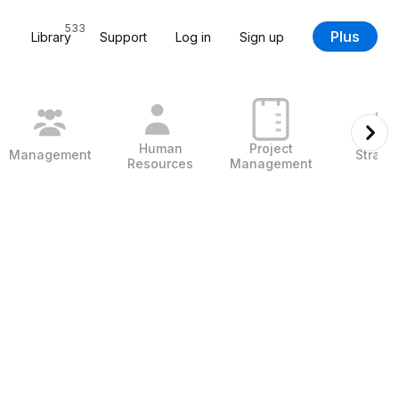
533
Plus
Library
Support
Log in
Sign up
Human
Project
Management
Strate
Resources
Management