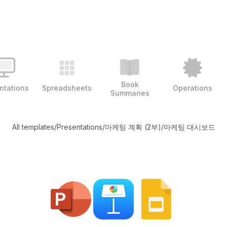
Book
ntations
Spreadsheets
Operations
Summaries
All templates
/
Presentations
/
마케팅 계획 (2부)
/
마케팅 대시보드