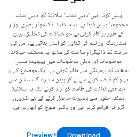
پیش کرتے ہیں 'ذہنی نقشہ' سلائیڈ کو 'ذہنی نقشہ
مجموعہ' پیش کرتا ہے۔ یہ سلائیڈ ایک موثر بصری اوزار
کے طور پر کام کرتی ہے جو خیالات کی تخلیق، برین
سٹارمنگ اور ٹیم کی تعاون کو آسان بناتی ہے۔ اس کی
درخت نما ڈائیگرام ساخت کے ساتھ، یہ مختلف خیالات،
موضوعات اور ذیلی موضوعات میں پیچیدہ سببی
تعلقات کو بہمہنگی سے ظاہر کرتی ہے۔ ایک موضوع کے ہر
پہلو کو قبضہ کرنے سے لے کر برین سٹارمنگ سیشن میں
جماعتی ذہانت کی طاقت کو آزاد کرنے تک، یہ سلائیڈ
ممکنہ حلوں سے بصیرت حاصل کرنے کے لئے ضروری
گہرائی فراہم کرتی ہے اور باکس سوچ کو ابھارتی ہے۔
Preview
Download