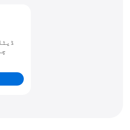
ڈیٹا
چا