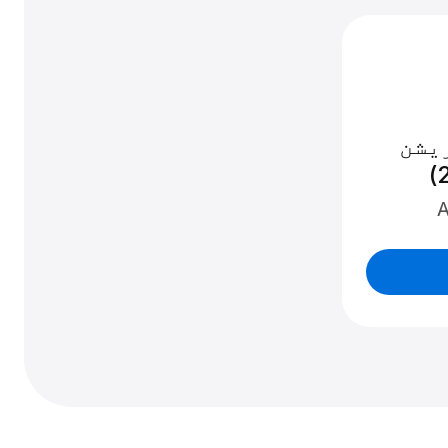
یشن
A