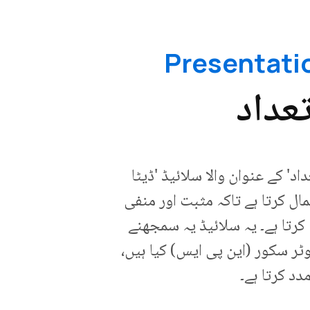
عداد
' کے عنوان والا سلائیڈ 'ڈیٹا
چارٹ استعمال کرتا ہے تاکہ مثبت اور منفی
رتا ہے۔ یہ سلائیڈ یہ سمجھنے
ٹر سکور (این پی ایس) کیا ہیں،
د کرتا ہے۔