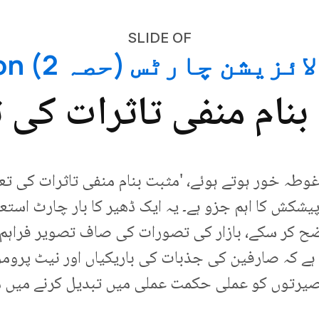
SLIDE OF
 چارٹس (حصہ 2) Presentation
بنام منفی تاثرات کی ت
ہ خور ہوتے ہوئے، 'مثبت بنام منفی تاثرات کی تعداد
ولائزیشن چارٹس (پارٹ 2)' پیشکش کا اہم جزو ہے۔ یہ ایک ڈھیر کا بار 
اضح کر سکے، بازار کی تصورات کی صاف تصویر فراہم ک
یا ہے کہ صارفین کی جذبات کی باریکیاں اور نیٹ پرومو
بصیرتوں کو عملی حکمت عملی میں تبدیل کرنے میں مد