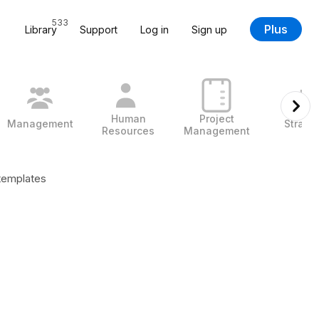
533
Plus
Library
Support
Log in
Sign up
Human
Project
Management
Strate
Resources
Management
 templates