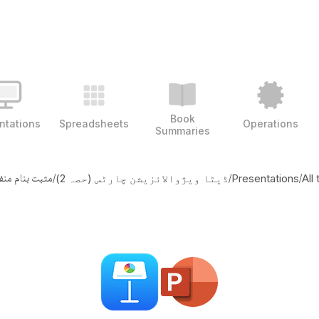
Book
ntations
Spreadsheets
Operations
Summaries
/
/
/
مثبت بنام منف
All
Presentations
ڈیٹا ویژوالائزیشن چارٹس (حصہ 2)