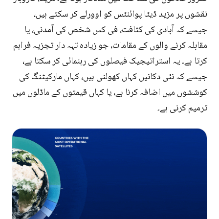
نقشوں پر مزید ڈیٹا پوائنٹس کو اوورلے کر سکتے ہیں،
جیسے کہ آبادی کی کثافت، فی کس شخص کی آمدنی، یا
مقابلہ کرنے والوں کے مقامات، جو زیادہ تہہ دار تجزیہ فراہم
کرتا ہے۔ یہ استراتیجیک فیصلوں کی رہنمائی کر سکتا ہے،
جیسے کہ نئی دکانیں کہاں کھولنی ہیں، کہاں مارکیٹنگ کی
کوششوں میں اضافہ کرنا ہے، یا کہاں قیمتوں کے ماڈلوں میں
ترمیم کرنی ہے۔