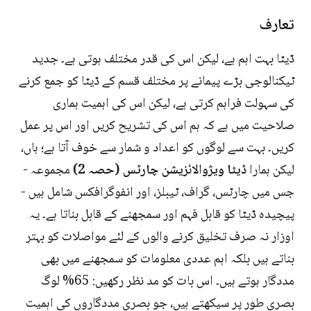
تعارف
ڈیٹا بہت اہم ہے، لیکن اس کی قدر مختلف ہوتی ہے۔ جدید
ٹیکنالوجی بڑے پیمانے پر مختلف قسم کے ڈیٹا کو جمع کرنے
کی سہولت فراہم کرتی ہے، لیکن اس کی اہمیت ہماری
صلاحیت میں ہے کہ ہم اس کی تشریح کریں اور اس پر عمل
کریں۔ بہت سے لوگوں کو اعداد و شمار سے خوف آتا ہے؛ ہاں،
لیکن ہمارا
ڈیٹا ویژوالائزیشن چارٹس (حصہ 2)
مجموعہ -
جس میں چارٹس، گراف، ٹیبلز، اور انفوگرافکس شامل ہیں -
پیچیدہ ڈیٹا کو قابل فہم اور سمجھنے کے قابل بناتا ہے۔ یہ
اوزار نہ صرف تخلیق کرنے والوں کے لئے مواصلات کو بہتر
بناتے ہیں بلکہ اہم عددی معلومات کو سمجھنے میں بھی
مددگار ہوتے ہیں۔ اس بات کو مد نظر رکھیں: 65% لوگ
بصری طور پر سیکھتے ہیں، جو بصری مددگاروں کی اہمیت