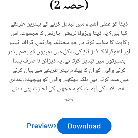
(حصہ 2)
ڈیٹا کو عملی اشیاء میں تبدیل کرنے کے بہترین طریقے
کیا ہیں؟ یہ ڈیٹا ویژوالائزیشن چارٹس کا مجموعہ اس
رکاوٹ کا مقابلہ کرتا ہے جو مختلف چارٹس، گراف، ٹیبلز
اور انفوگرافک ڈیزائنز کی شکل میں نمبروں کو ہضم پذیر
بصیرتوں میں تبدیل کرتا ہے۔ یہ ڈیزائن نا صرف پیدا
کرنے والوں کو ان کا پیغام بہتر طریقے سے بیان کرنے
میں مدد کرتے ہیں بلکہ دیکھنے والوں کو پیچیدہ، عددی
تفصیلات کی اہمیت کو سمجھنے کی اجازت بھی دیتے
ہیں۔
Preview
Download