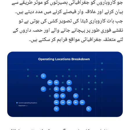
جو کاروباروں کو جغرافیائی بصیرتوں کو موثر طریقے سے
بیان کرنے اور علاقہ وار فیصلے کرنے میں مدد دیتے ہیں۔
جب بات کاروباری ڈیٹا کی تصویر کشی کی ہوتی ہے تو
نقشے فوری طور پر پہچانے جانے والے اور حصہ داروں کے
لئے متعلقہ جغرافیائی مواقع فراہم کر سکتے ہیں۔