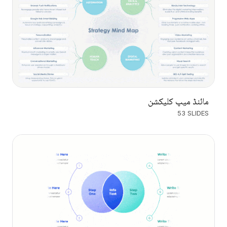
مائنڈ میپ کلیکشن
53 SLIDES