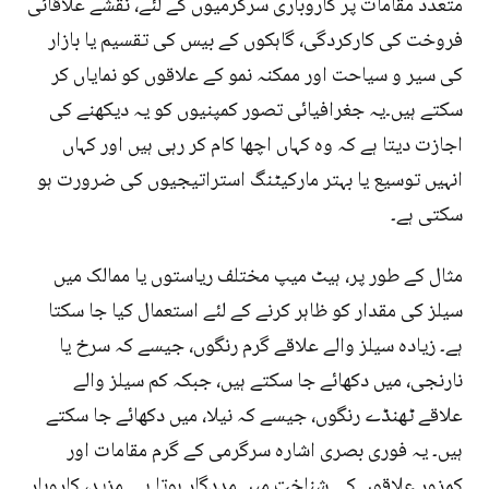
متعدد مقامات پر کاروباری سرگرمیوں کے لئے، نقشے علاقائی
فروخت کی کارکردگی، گاہکوں کے بیس کی تقسیم یا بازار
کی سیر و سیاحت اور ممکنہ نمو کے علاقوں کو نمایاں کر
سکتے ہیں۔یہ جغرافیائی تصور کمپنیوں کو یہ دیکھنے کی
اجازت دیتا ہے کہ وہ کہاں اچھا کام کر رہی ہیں اور کہاں
انہیں توسیع یا بہتر مارکیٹنگ استراتیجیوں کی ضرورت ہو
سکتی ہے۔
مثال کے طور پر، ہیٹ میپ مختلف ریاستوں یا ممالک میں
سیلز کی مقدار کو ظاہر کرنے کے لئے استعمال کیا جا سکتا
ہے۔ زیادہ سیلز والے علاقے گرم رنگوں، جیسے کہ سرخ یا
نارنجی، میں دکھائے جا سکتے ہیں، جبکہ کم سیلز والے
علاقے ٹھنڈے رنگوں، جیسے کہ نیلا، میں دکھائے جا سکتے
ہیں۔ یہ فوری بصری اشارہ سرگرمی کے گرم مقامات اور
کمزور علاقوں کی شناخت میں مددگار ہوتا ہے۔ مزید، کاروبار