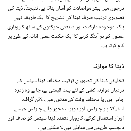
درجوں میں بہتر مواصلات کو آسان بناتا ہے۔ نتیجتاً، ڈیٹا کی
تصویری ترتیب صرف ڈیٹا کی تشریح کا ایک طریقہ نہیں
بلکہ موجودہ مارکیٹ اور صنعتی حرکتوں کے ساتھ کاروباری
عملوں کو ہم آہنگ کرنے کا ایک حکمت عملی اثاثہ کے طور پر
کام کرتا ہے۔
ڈیٹا کا موازنہ
تخلیقی ڈیٹا کی تصویری ترتیب مختلف ڈیٹا سیٹس کے
درمیان موازنہ کشی کے لئے بہت قیمتی ہے، چاہے وہ زمرہ
جاتی ہوں یا مختلف وقت کے مدتوں میں۔ لائن گراف،
اسٹیکڈ بار چارٹس، اور دوہرے محور والے چارٹس جیسے
اوزار استعمال کرکے، کاروبار متعدد ڈیٹا سیٹس کو صاف اور
دلچسپ طریقے سے مقابلے میں لا سکتے ہیں۔