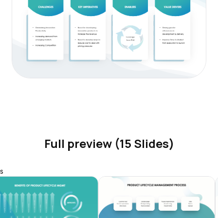
Full preview (15 Slides)
s