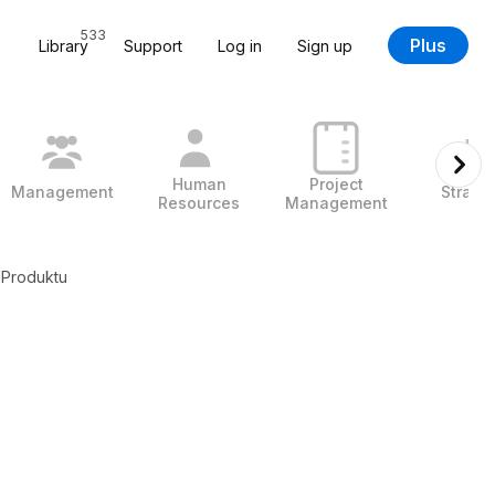
533
Plus
Library
Support
Log in
Sign up
Human
Project
Management
Strate
Resources
Management
 Produktu