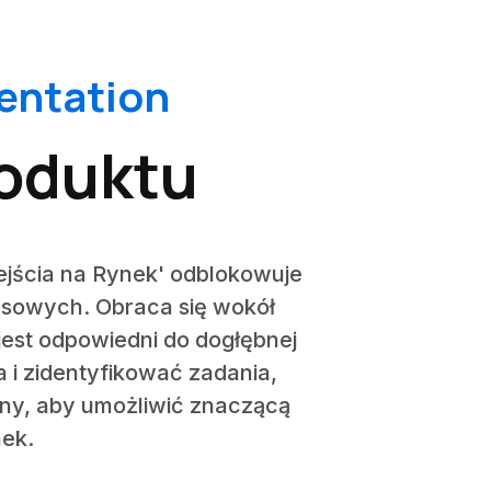
entation
roduktu
Wejścia na Rynek' odblokowuje
esowych. Obraca się wokół
 jest odpowiedni do dogłębnej
ta i zidentyfikować zadania,
any, aby umożliwić znaczącą
nek.