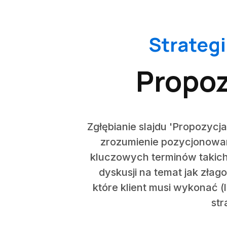
Strateg
Propoz
Zgłębianie slajdu 'Propozycj
zrozumienie pozycjonowan
kluczowych terminów takich j
dyskusji na temat jak złago
które klient musi wykonać 
str