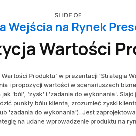
SLIDE OF
ia Wejścia na Rynek Pres
ycja Wartości P
a Wartości Produktu' w prezentacji 'Strategia 
ia i propozycji wartości w scenariuszach bizn
ak 'ból', 'zysk' i 'zadania do wykonania'. Slajd
dzić punkty bólu klienta, zrozumieć zyski klien
(lub 'zadania do wykonania'). Jest zaprojektow
ategię na udane wprowadzenie produktu na ry