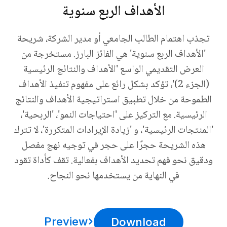
الأهداف الربع سنوية
تجذب اهتمام الطالب الجامعي أو مدير الشركة، شريحة
'الأهداف الربع سنوية' هي الفائز البارز. مستخرجة من
العرض التقديمي الواسع 'الأهداف والنتائج الرئيسية
(الجزء 2)'، تؤكد بشكل رائع على مفهوم تنفيذ الأهداف
الطموحة من خلال تطبيق استراتيجية الأهداف والنتائج
الرئيسية. مع التركيز على 'احتياجات النمو'، 'الربحية'،
'المنتجات الرئيسية'، و 'زيادة الإيرادات المتكررة'، لا تترك
هذه الشريحة حجرًا على حجر في توجيه نهج مفصل
ودقيق نحو فهم تحديد الأهداف بفعالية. تقف كأداة تقود
في النهاية من يستخدمها نحو النجاح.
Preview
Download