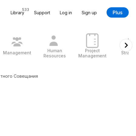
533
Plus
Library
Support
Log in
Sign up
Human
Project
Management
Strate
Resources
Management
етного Совещания