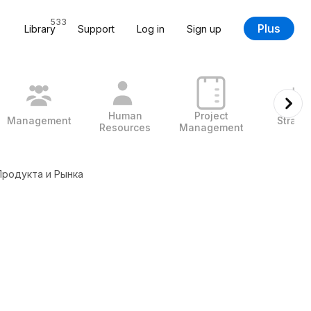
533
Plus
Library
Support
Log in
Sign up
Human
Project
Management
Strate
Resources
Management
родукта и Рынка