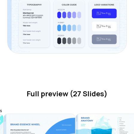
Full preview (27 Slides)
s