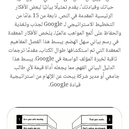
حياتك وقيادتك'، يقدم تمثيلًا بيانيًا لبعض الأفكار
الرئيسية المقدمة في النص. نابعة من 15 عامًا من
التخطيط الاستراتيجي لـ Google لجذب وتغذية
والحفاظ على ألمع المواهب عالميًا، يلخص الأفكار المعقدة
في رسم بياني سهل الهضم. يبسط هذا الفصل المفاهيم
المعقدة التي تم استكشافها طوال الكتاب، مقدمًا ترجمات
ثاقبة لخبرة المؤلف الواسعة في Google. يبسط هذا
الدليل البياني الفهم، مما يجعله أداة قيمة لأي طالب
جامعي أو مدير شركة يبحث عن الإلهام من استراتيجية
قيادة Google.