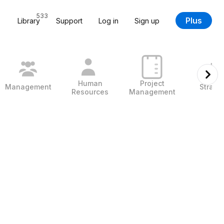
533
Plus
Library
Support
Log in
Sign up
Human
Project
Management
Strate
Resources
Management