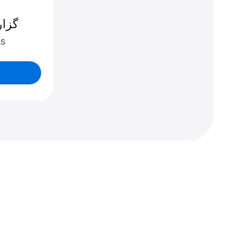
گزار
ts