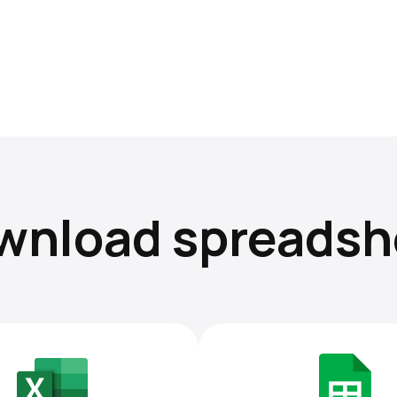
wnload spreadsh