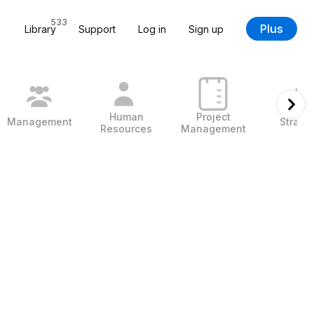
533
Plus
Library
Support
Log in
Sign up
Human
Project
Management
Strate
Resources
Management