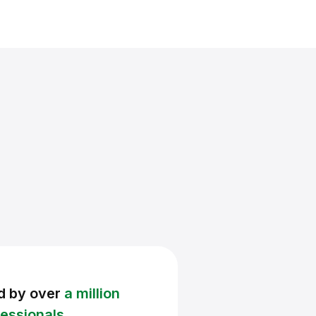
d by over
a million
essionals.