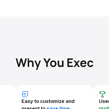
Why You Exec
Easy to customize and
Use
present to
save time.
prof