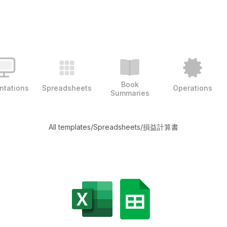
Book
ntations
Spreadsheets
Operations
Summaries
All templates
/
Spreadsheets
/
損益計算書