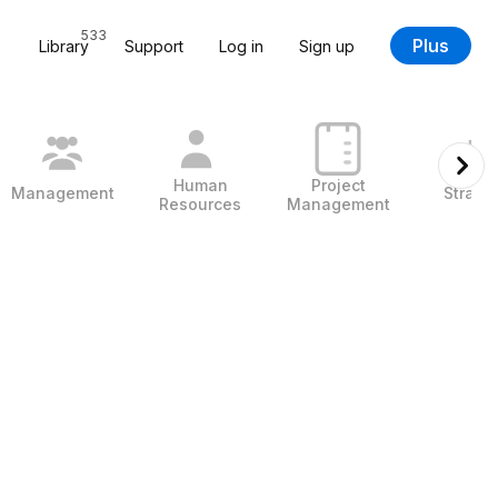
533
Plus
Library
Support
Log in
Sign up
Human
Project
Management
Strate
Resources
Management