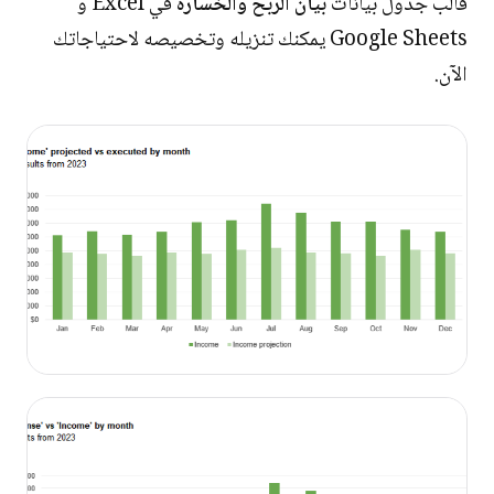
قالب جدول بيانات
بيان الربح والخسارة
في Excel و
Google Sheets يمكنك تنزيله وتخصيصه لاحتياجاتك
الآن.