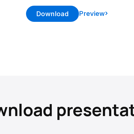
Preview
Download
nload presenta