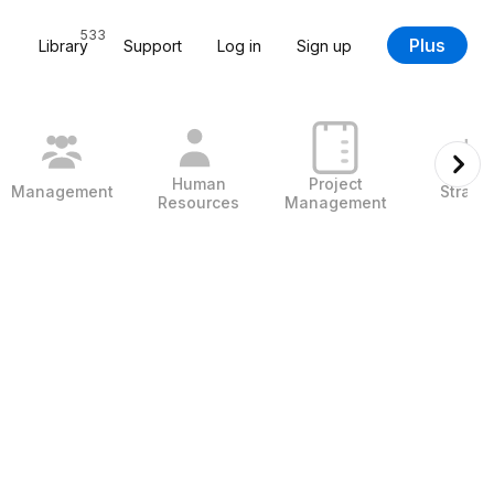
533
Plus
Library
Support
Log in
Sign up
Human
Project
Management
Strate
Resources
Management