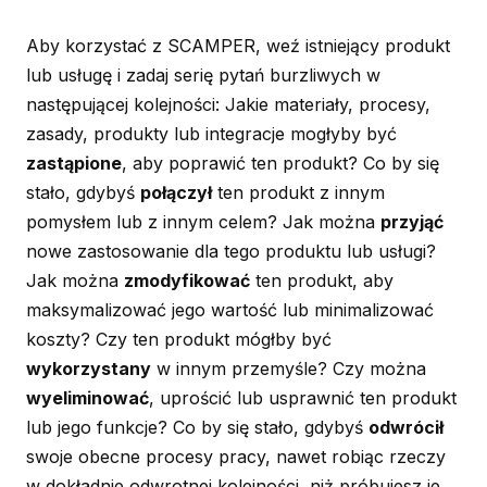
Aby korzystać z SCAMPER, weź istniejący produkt
lub usługę i zadaj serię pytań burzliwych w
następującej kolejności: Jakie materiały, procesy,
zasady, produkty lub integracje mogłyby być
zastąpione
, aby poprawić ten produkt? Co by się
stało, gdybyś
połączył
ten produkt z innym
pomysłem lub z innym celem? Jak można
przyjąć
nowe zastosowanie dla tego produktu lub usługi?
Jak można
zmodyfikować
ten produkt, aby
maksymalizować jego wartość lub minimalizować
koszty? Czy ten produkt mógłby być
wykorzystany
w innym przemyśle? Czy można
wyeliminować
, uprościć lub usprawnić ten produkt
lub jego funkcje? Co by się stało, gdybyś
odwrócił
swoje obecne procesy pracy, nawet robiąc rzeczy
w dokładnie odwrotnej kolejności, niż próbujesz je