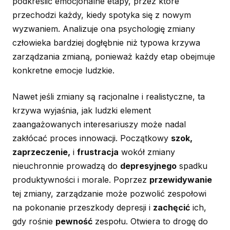
podkreślić emocjonalne etapy, przez które
przechodzi każdy, kiedy spotyka się z nowym
wyzwaniem. Analizuje ona psychologię zmiany
człowieka bardziej dogłębnie niż typowa krzywa
zarządzania zmianą, ponieważ każdy etap obejmuje
konkretne emocje ludzkie.
Nawet jeśli zmiany są racjonalne i realistyczne, ta
krzywa wyjaśnia, jak ludzki element
zaangażowanych interesariuszy może nadal
zakłócać proces innowacji. Początkowy
szok,
zaprzeczenie,
i
frustracja
wokół zmiany
nieuchronnie prowadzą do
depresyjnego
spadku
produktywności i morale. Poprzez
przewidywanie
tej zmiany, zarządzanie może pozwolić zespołowi
na pokonanie przeszkody depresji i
zachęcić
ich,
gdy rośnie
pewność
zespołu. Otwiera to drogę do