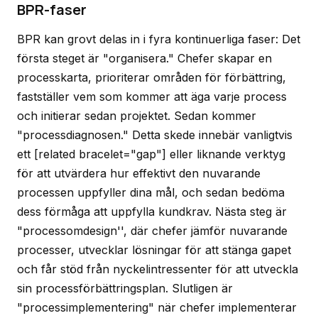
BPR-faser
BPR kan grovt delas in i fyra kontinuerliga faser: Det
första steget är "organisera." Chefer skapar en
processkarta, prioriterar områden för förbättring,
fastställer vem som kommer att äga varje process
och initierar sedan projektet. Sedan kommer
"processdiagnosen." Detta skede innebär vanligtvis
ett [related bracelet="gap"] eller liknande verktyg
för att utvärdera hur effektivt den nuvarande
processen uppfyller dina mål, och sedan bedöma
dess förmåga att uppfylla kundkrav. Nästa steg är
"processomdesign'', där chefer jämför nuvarande
processer, utvecklar lösningar för att stänga gapet
och får stöd från nyckelintressenter för att utveckla
sin processförbättringsplan. Slutligen är
"processimplementering" när chefer implementerar