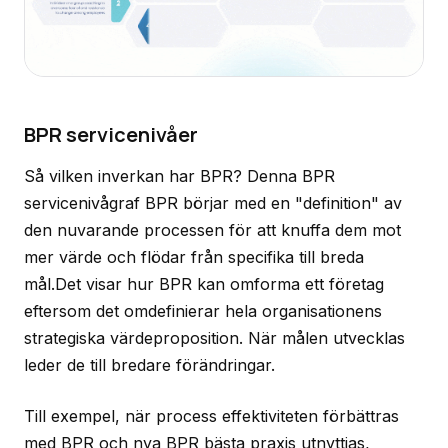
BPR servicenivåer
Så vilken inverkan har BPR? Denna BPR
servicenivågraf BPR börjar med en "definition" av
den nuvarande processen för att knuffa dem mot
mer värde och flödar från specifika till breda
mål.Det visar hur BPR kan omforma ett företag
eftersom det omdefinierar hela organisationens
strategiska värdeproposition. När målen utvecklas
leder de till bredare förändringar.
Till exempel, när process effektiviteten förbättras
med BPR och nya BPR bästa praxis utnyttjas,