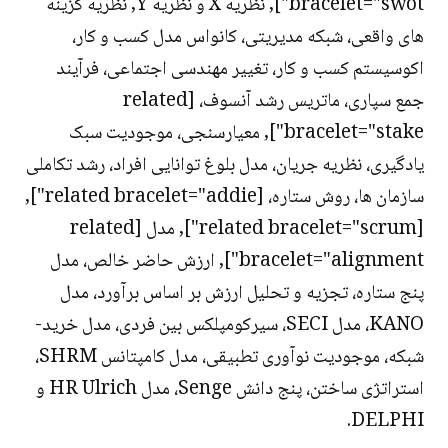
bracelet="swot"], نظریه X و نظریه Y, نظریه گزینه
های واقعی، شبکه مدیریتی، کانواس مدل کسب و کار،
اکوسیستم کسب و کار، تغییر مهندسی اجتماعی، فرآیند
جمع سپاری، ماتریس رشد آنسوف، [related
bracelet="stake"], معیارسنجی، موجودیت سبک
یادگیری، نظریه جریان، مدل بلوغ توانایی افراد، رشد تکاملی
سازمان ها، روش ستاره، [related bracelet="addie"],
[related bracelet="scrum"], مدل [related
bracelet="alignment"], ارزش حاضر خالص، مدل
پنج ستاره، تجزیه و تحلیل ارزش بر اساس برآورد، مدل
KANO، مدل SECI، سیرکومپلکس بین فردی، مدل خرید-
شبکه، موجودیت نوآوری تطبیقی، مدل کامپتانس SHRM،
استراتژی ساختن، پنج دانش Senge، مدل HR Ulrich و
DELPHI.