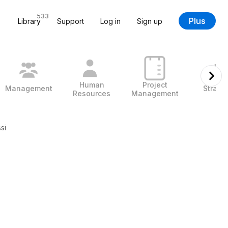
533
Plus
Library
Support
Log in
Sign up
Human
Project
Management
Strate
Resources
Management
si